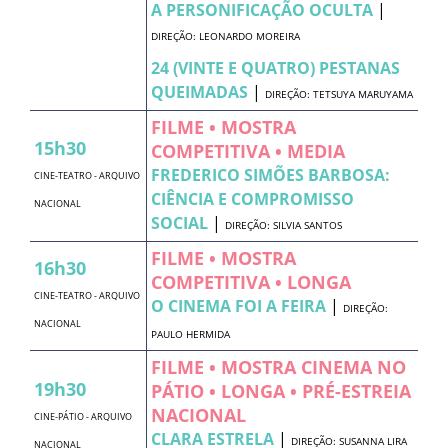
A PERSONIFICAÇÃO OCULTA
|
DIREÇÃO: LEONARDO MOREIRA
24 (VINTE E QUATRO) PESTANAS
QUEIMADAS
|
DIREÇÃO: TETSUYA MARUYAMA
FILME • MOSTRA
15h30
COMPETITIVA • MEDIA
FREDERICO SIMÕES BARBOSA:
CINE-TEATRO - ARQUIVO
CIÊNCIA E COMPROMISSO
NACIONAL
SOCIAL
|
DIREÇÃO: SILVIA SANTOS
FILME • MOSTRA
16h30
COMPETITIVA • LONGA
CINE-TEATRO - ARQUIVO
O CINEMA FOI A FEIRA
|
DIREÇÃO:
NACIONAL
PAULO HERMIDA
FILME • MOSTRA CINEMA NO
19h30
PÁTIO • LONGA • PRÉ-ESTREIA
NACIONAL
CINE-PÁTIO - ARQUIVO
CLARA ESTRELA
|
DIREÇÃO: SUSANNA LIRA
NACIONAL