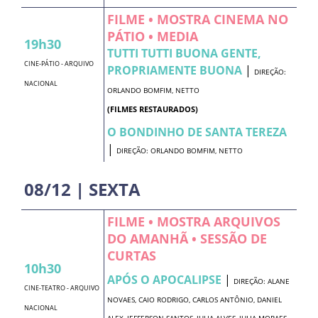
FILME • MOSTRA CINEMA NO
PÁTIO • MEDIA
19h30
TUTTI TUTTI BUONA GENTE,
CINE-PÁTIO - ARQUIVO
PROPRIAMENTE BUONA
|
DIREÇÃO:
NACIONAL
ORLANDO BOMFIM, NETTO
(FILMES RESTAURADOS)
O BONDINHO DE SANTA TEREZA
|
DIREÇÃO: ORLANDO BOMFIM, NETTO
08/12 | SEXTA
FILME • MOSTRA ARQUIVOS
DO AMANHÃ • SESSÃO DE
CURTAS
10h30
APÓS O APOCALIPSE
|
DIREÇÃO: ALANE
CINE-TEATRO - ARQUIVO
NOVAES, CAIO RODRIGO, CARLOS ANTÔNIO, DANIEL
NACIONAL
ALEX, JEFFERSON SANTOS, JULIA ALVES, JULIA MORAES,