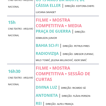
CINE-TEATRO - ARQUIVO
CÁSSIA ELLER
|
DIREÇÃO: EDITORA-CHEFE:
NACIONAL
LUCIANA SAVAGET
FILME • MOSTRA
15h
COMPETITIVA • MEDIA
CINE-TEATRO - ARQUIVO
PRAÇA DE GUERRA
|
DIREÇÃO:
NACIONAL
EDMILSON JUNIOR
BAHIA SCI-FI
|
DIREÇÃO: PETRUS PIRES
RADIOVIZIJA
|
DIREÇÃO: GREGOR ZUPANC,
MILO TOMIĆ, JELENA MILUNOVIĆ, IGOR SIMIĆ
FILME • MOSTRA
16h30
COMPETITIVA • SESSÃO DE
CINE-TEATRO - ARQUIVO
CURTAS
NACIONAL
DIVINA LUZ
|
DIREÇÃO: RICARDO SÁ
ANTONIETA
|
DIREÇÃO: FLÁVIA PERSON
REI
|
DIREÇÃO: ALFEU FRANÇA