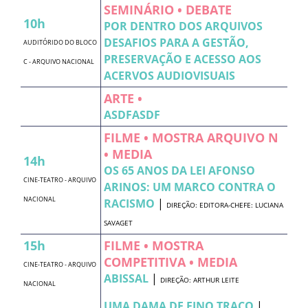
SEMINÁRIO • DEBATE
10h
POR DENTRO DOS ARQUIVOS 
DESAFIOS PARA A GESTÃO,
AUDITÓRIDO DO BLOCO
PRESERVAÇÃO E ACESSO AOS
C - ARQUIVO NACIONAL
ACERVOS AUDIOVISUAIS
ARTE •
ASDFASDF
FILME • MOSTRA ARQUIVO N
• MEDIA
14h
OS 65 ANOS DA LEI AFONSO
CINE-TEATRO - ARQUIVO
ARINOS: UM MARCO CONTRA O
NACIONAL
RACISMO
|
DIREÇÃO: EDITORA-CHEFE: LUCIANA
SAVAGET
15h
FILME • MOSTRA
COMPETITIVA • MEDIA
CINE-TEATRO - ARQUIVO
ABISSAL
|
DIREÇÃO: ARTHUR LEITE
NACIONAL
UMA DAMA DE FINO TRAÇO
|