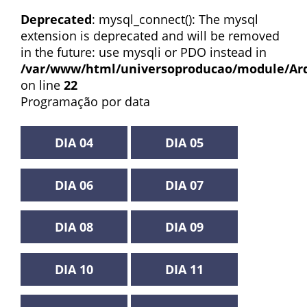
Deprecated
: mysql_connect(): The mysql
extension is deprecated and will be removed
in the future: use mysqli or PDO instead in
/var/www/html/universoproducao/module/Arq
on line
22
Programação por data
DIA 04
DIA 05
DIA 06
DIA 07
DIA 08
DIA 09
DIA 10
DIA 11