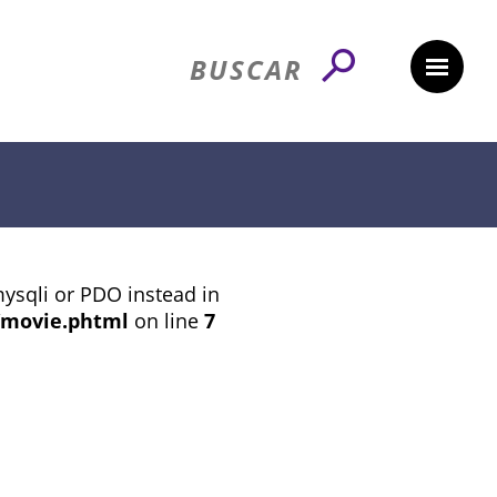
mysqli or PDO instead in
/movie.phtml
on line
7