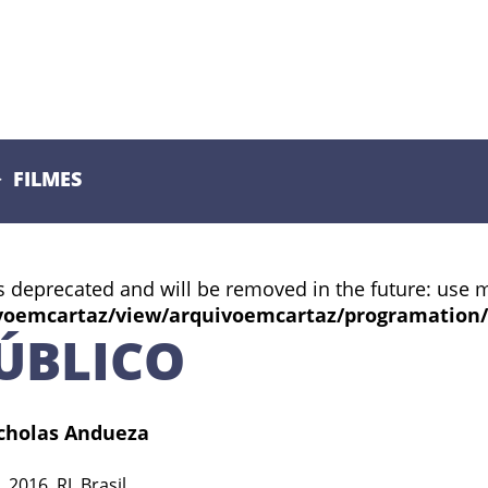
FILMES
s deprecated and will be removed in the future: use 
voemcartaz/view/arquivoemcartaz/programation
ÚBLICO
icholas Andueza
2016, RJ, Brasil