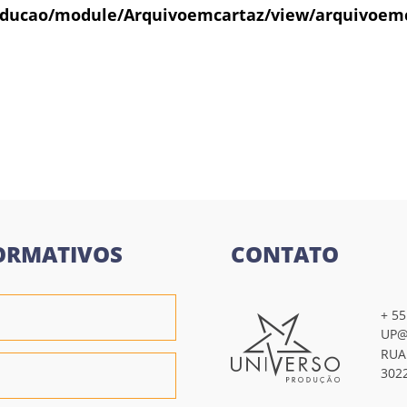
ducao/module/Arquivoemcartaz/view/arquivoem
l
ORMATIVOS
CONTATO
+ 55
UP@
RUA
302