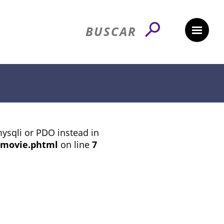
mysqli or PDO instead in
/movie.phtml
on line
7