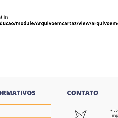
t in
ducao/module/Arquivoemcartaz/view/arquivoem
l
ORMATIVOS
CONTATO
+ 55
UP@