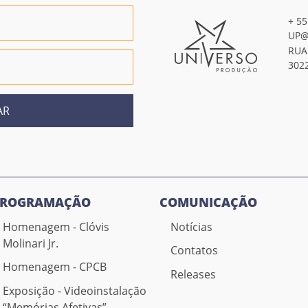
+ 55
UP@
RUA
302
AR
PROGRAMAÇÃO
COMUNICAÇÃO
Homenagem - Clóvis
Notícias
Molinari Jr.
Contatos
Homenagem - CPCB
Releases
Exposição - Videoinstalação
“Memórias Afetivas”