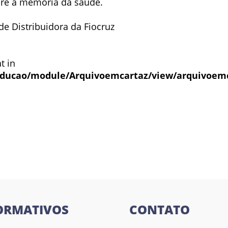
bre a memória da saúde.
e Distribuidora da Fiocruz
t in
ducao/module/Arquivoemcartaz/view/arquivoem
l
ORMATIVOS
CONTATO