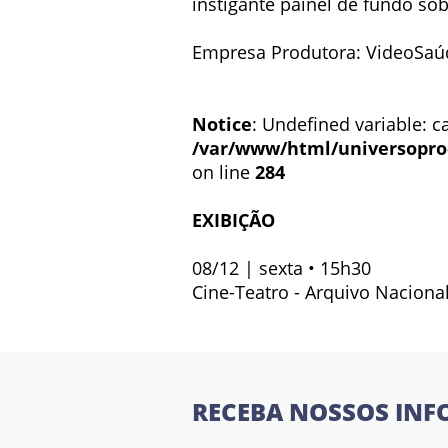
instigante painel de fundo so
Empresa Produtora: VideoSaúd
Notice
: Undefined variable: ca
/var/www/html/universopro
on line
284
EXIBIÇÃO
08/12 | sexta • 15h30
Cine-Teatro - Arquivo Naciona
RECEBA NOSSOS INF