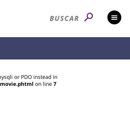
mysqli or PDO instead in
/movie.phtml
on line
7