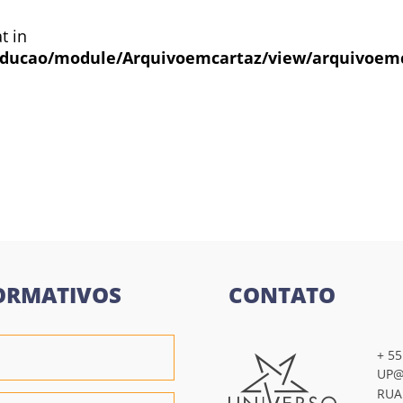
t in
ducao/module/Arquivoemcartaz/view/arquivoem
l
ORMATIVOS
CONTATO
+ 55
UP@
RUA