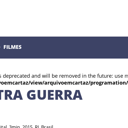
FILMES
s deprecated and will be removed in the future: use 
voemcartaz/view/arquivoemcartaz/programation
TRA GUERRA
al, 3min, 2015, RJ, Brasil