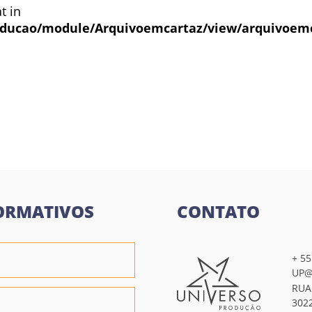
t in
ducao/module/Arquivoemcartaz/view/arquivoem
ORMATIVOS
CONTATO
+ 55
UP@
RUA
302