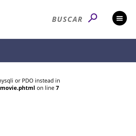
mysqli or PDO instead in
/movie.phtml
on line
7