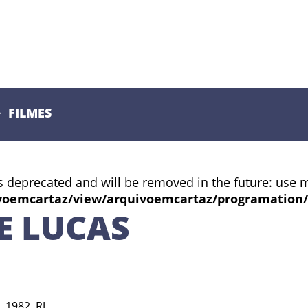
FILMES
s deprecated and will be removed in the future: use 
voemcartaz/view/arquivoemcartaz/programation
E LUCAS
 1982, RJ